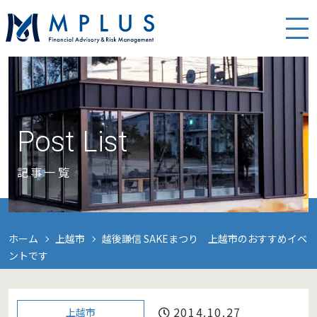
Post List
記事一覧
ホーム
上越市
越後謙信 SAKEまつり 上越市のおすすめイベ
ントです
2014.10.27
上越市