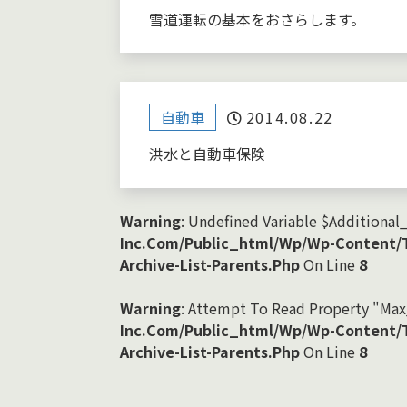
雪道運転の基本をおさらします。
自動車
2014.08.22
洪水と自動車保険
Warning
: Undefined Variable $additional
Inc.com/public_html/wp/wp-Content
Archive-List-Parents.php
On Line
8
Warning
: Attempt To Read Property "ma
Inc.com/public_html/wp/wp-Content
Archive-List-Parents.php
On Line
8