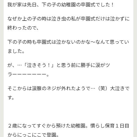
我が家は先日、下の子の幼稚園の卒園式でした！
なぜか上の子の時は泣き虫の私が卒園式だけは泣かずに
終わったので、
下の子の時も卒園式は泣かないのかな～なんて思ってい
ました。
が、…「泣きそう！」と思う前に勝手に涙がツ
ラーーーーーーー。
そこからは涙腺のネジが外れたようで…（笑）大泣きで
す。
２歳になってすぐから預けた幼稚園。慣らし保育１日目
からにっこにこで登園。